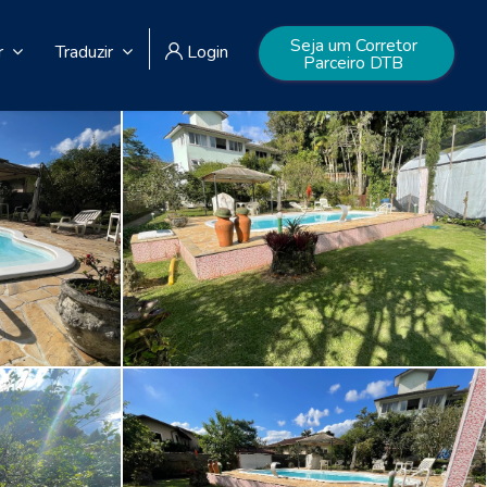
Seja um Corretor
r
Traduzir
Login
Parceiro DTB